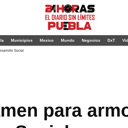
la
Municipios
Mexico
Mundo
Negocios
DxT
Vi
sarrollo Social
amen para armo