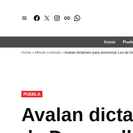
Saltar
al
Facebook
Twitter
Instagram
issuu
Whatsapp
contenido
Inicio
Pueb
Home
»
Minuto a minuto
»
Avalan dictamen para armonizar Ley de De
PUBLICADO
PUEBLA
EN
Avalan dict