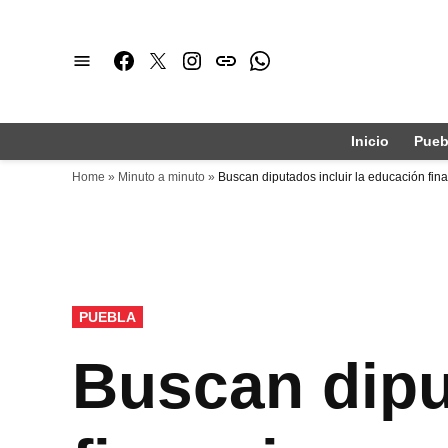
Saltar
al
Facebook
Twitter
Instagram
issuu
Whatsapp
contenido
Inicio
Pueb
Home
»
Minuto a minuto
»
Buscan diputados incluir la educación fin
PUBLICADO
PUEBLA
EN
Buscan dipu