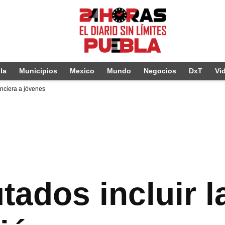
la
Municipios
Mexico
Mundo
Negocios
DxT
Vi
anciera a jóvenes
tados incluir 