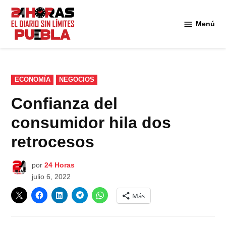
Saltar
al
Menú
Diario
contenido
24
Horas
Puebla
PUBLICADO
ECONOMÍA
NEGOCIOS
EN
Confianza del
consumidor hila dos
retrocesos
por
24 Horas
julio 6, 2022
Más