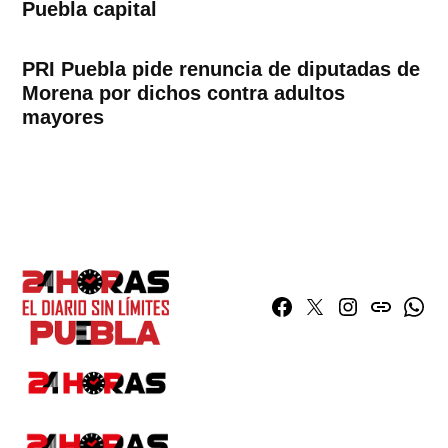
Puebla capital
PRI Puebla pide renuncia de diputadas de
Morena por dichos contra adultos
mayores
Facebook
Twitter
Instagram
issuu
What