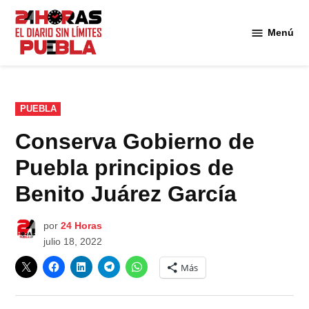
Saltar
al
Menú
Diario
contenido
24
Horas
Puebla
PUBLICADO
PUEBLA
EN
Conserva Gobierno de
Puebla principios de
Benito Juárez García
por
24 Horas
julio 18, 2022
Más