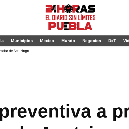
la
Municipios
Mexico
Mundo
Negocios
DxT
Vi
trador de Acatzingo
 preventiva a p