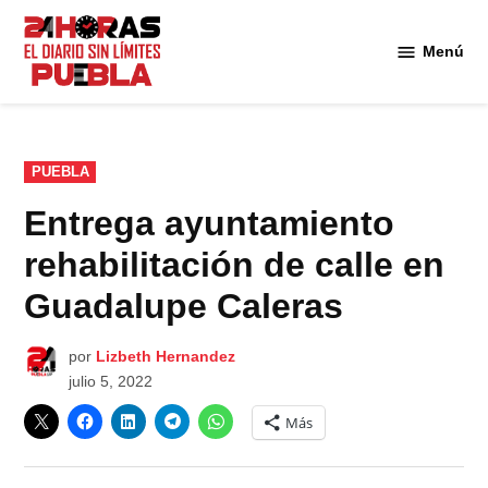
Saltar
al
Menú
Diario
contenido
24
Horas
Puebla
PUBLICADO
PUEBLA
EN
Entrega ayuntamiento
rehabilitación de calle en
Guadalupe Caleras
por
Lizbeth Hernandez
julio 5, 2022
Más