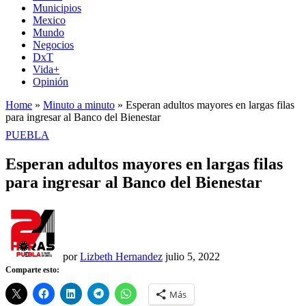
Municipios
Mexico
Mundo
Negocios
DxT
Vida+
Opinión
Home
»
Minuto a minuto
»
Esperan adultos mayores en largas filas
para ingresar al Banco del Bienestar
PUBLICADO
PUEBLA
EN
Esperan adultos mayores en largas filas
para ingresar al Banco del Bienestar
por
Lizbeth Hernandez
julio 5, 2022
Comparte esto:
Más