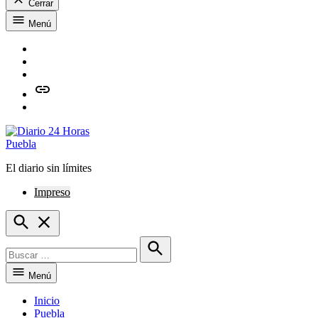
Cerrar
Saltar
Menú
al
contenido
Facebook
Twitter
Instagram
issuu
Whatsapp
El diario sin límites
Diario 24 Horas Puebla
Impreso
Open
Search
Buscar:
Buscar
Menú
Inicio
Puebla