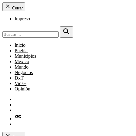
Cerrar
Impreso
Buscar:
Buscar
Inicio
Puebla
Municipios
Mexico
Mundo
Negocios
DxT
Vida+
Opinión
Facebook
Twitter
Instagram
issuu
Whatsapp