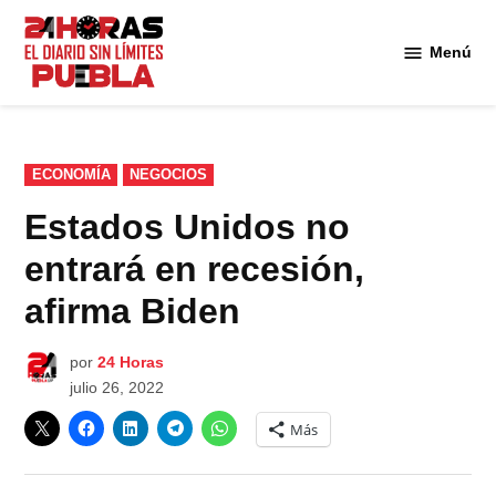
Saltar
al
Menú
Diario
contenido
24
Horas
Puebla
PUBLICADO
ECONOMÍA
NEGOCIOS
EN
Estados Unidos no
entrará en recesión,
afirma Biden
por
24 Horas
julio 26, 2022
Más