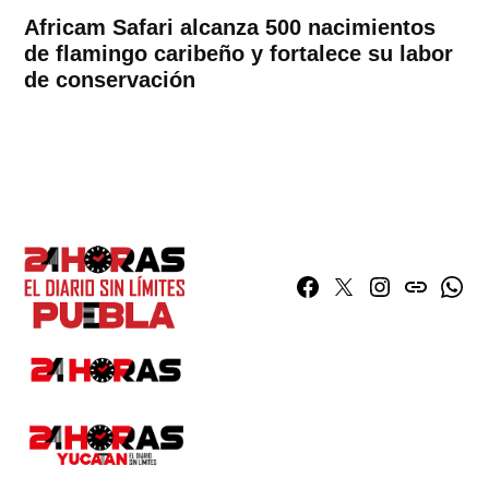
Africam Safari alcanza 500 nacimientos
de flamingo caribeño y fortalece su labor
de conservación
Facebook
Twitter
Instagram
issuu
What