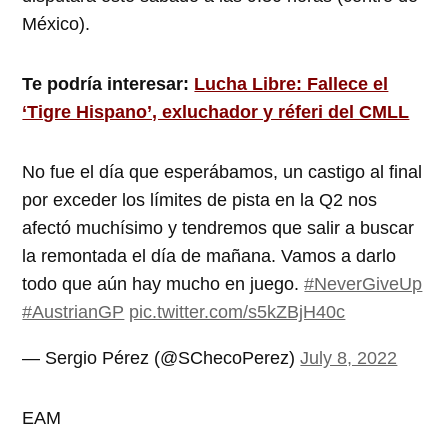
México).
Te podría interesar:
Lucha Libre: Fallece el
‘Tigre Hispano’, exluchador y réferi del CMLL
No fue el día que esperábamos, un castigo al final
por exceder los límites de pista en la Q2 nos
afectó muchísimo y tendremos que salir a buscar
la remontada el día de mañana. Vamos a darlo
todo que aún hay mucho en juego.
#NeverGiveUp
#AustrianGP
pic.twitter.com/s5kZBjH40c
— Sergio Pérez (@SChecoPerez)
July 8, 2022
EAM