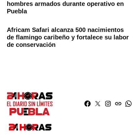
hombres armados durante operativo en
Puebla
Africam Safari alcanza 500 nacimientos
de flamingo caribeño y fortalece su labor
de conservación
Facebook
Twitter
Instagram
issuu
What