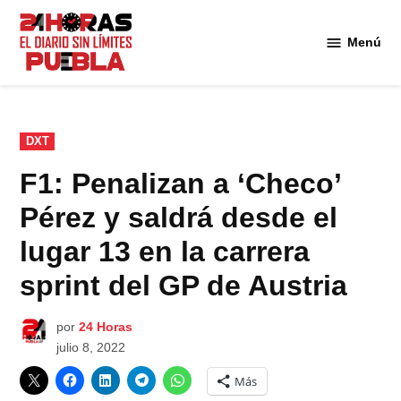
Saltar
al
Menú
Diario
contenido
24
Horas
Puebla
PUBLICADO
DXT
EN
F1: Penalizan a ‘Checo’
Pérez y saldrá desde el
lugar 13 en la carrera
sprint del GP de Austria
por
24 Horas
julio 8, 2022
Más