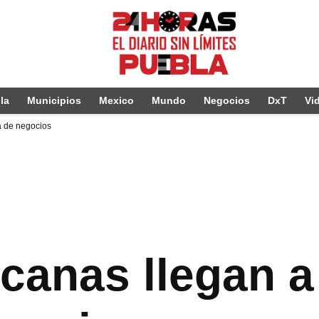
la
Municipios
Mexico
Mundo
Negocios
DxT
Vi
a de negocios
canas llegan 