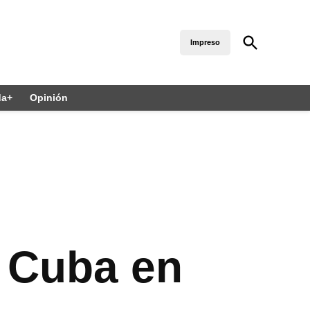
Open
Impreso
Diario 24 Horas Puebla
Search
El diario sin límites
da+
Opinión
a Cuba en