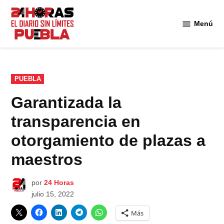
Saltar
al
Menú
Diario
contenido
24
Horas
Puebla
PUBLICADO
PUEBLA
EN
Garantizada la
transparencia en
otorgamiento de plazas a
maestros
por
24 Horas
julio 15, 2022
Más