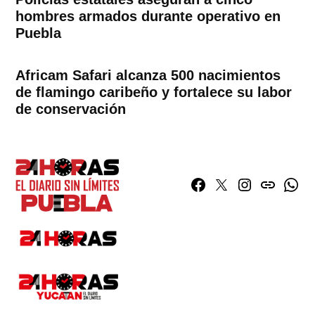
hombres armados durante operativo en
Puebla
Africam Safari alcanza 500 nacimientos
de flamingo caribeño y fortalece su labor
de conservación
Facebook
Twitter
Instagram
issuu
What