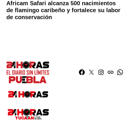
Africam Safari alcanza 500 nacimientos
de flamingo caribeño y fortalece su labor
de conservación
Facebook
Twitter
Instagram
issuu
What