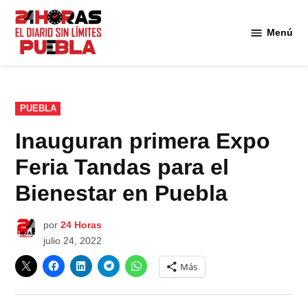
Saltar
al
Menú
Diario
contenido
24
Horas
Puebla
PUBLICADO
PUEBLA
EN
Inauguran primera Expo
Feria Tandas para el
Bienestar en Puebla
por
24 Horas
julio 24, 2022
Más