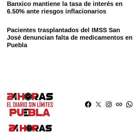
Banxico mantiene la tasa de interés en
6.50% ante riesgos inflacionarios
Pacientes trasplantados del IMSS San
José denuncian falta de medicamentos en
Puebla
Facebook
Twitter
Instagram
issuu
What