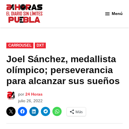
Saltar
al
Menú
Diario
contenido
24
Horas
Puebla
PUBLICADO
CARROUSEL
DXT
EN
Joel Sánchez, medallista
olímpico; perseverancia
para alcanzar sus sueños
por
24 Horas
julio 26, 2022
Más