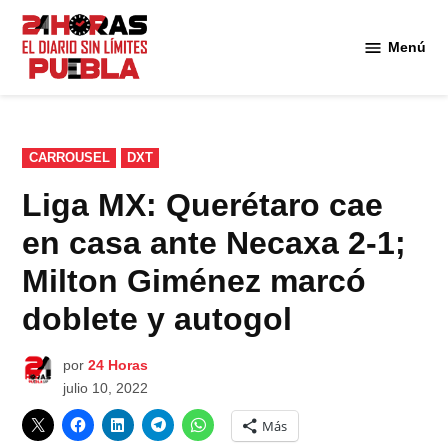
Saltar
al
Menú
Diario
contenido
24
Horas
Puebla
PUBLICADO
CARROUSEL
DXT
EN
Liga MX: Querétaro cae
en casa ante Necaxa 2-1;
Milton Giménez marcó
doblete y autogol
por
24 Horas
julio 10, 2022
Más