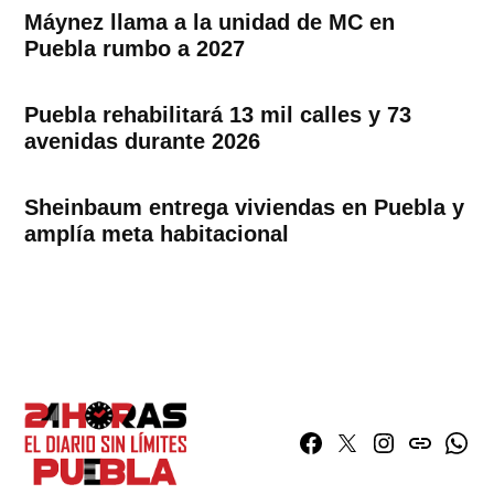
Máynez llama a la unidad de MC en
Puebla rumbo a 2027
Puebla rehabilitará 13 mil calles y 73
avenidas durante 2026
Sheinbaum entrega viviendas en Puebla y
amplía meta habitacional
Facebook
Twitter
Instagram
issuu
What