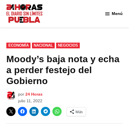
Saltar
al
Menú
Diario
contenido
24
Horas
Puebla
PUBLICADO
ECONOMÍA
NACIONAL
NEGOCIOS
EN
Moody’s baja nota y echa
a perder festejo del
Gobierno
por
24 Horas
julio 11, 2022
Más