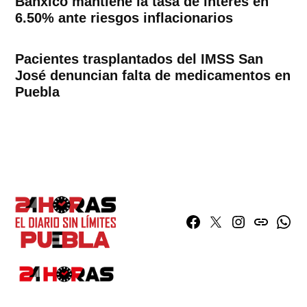
Banxico mantiene la tasa de interés en
6.50% ante riesgos inflacionarios
Pacientes trasplantados del IMSS San
José denuncian falta de medicamentos en
Puebla
Facebook
Twitter
Instagram
issuu
What