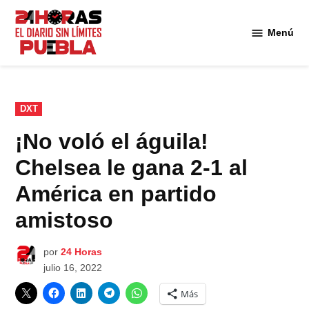
Saltar
al
Menú
Diario
contenido
24
Horas
Puebla
PUBLICADO
DXT
EN
¡No voló el águila!
Chelsea le gana 2-1 al
América en partido
amistoso
por
24 Horas
julio 16, 2022
Más