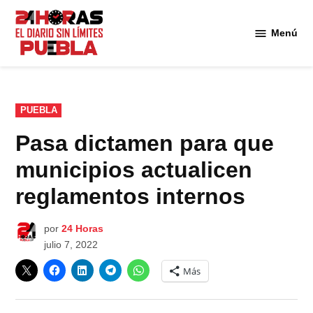
Saltar
al
Menú
Diario
contenido
24
Horas
Puebla
PUBLICADO
PUEBLA
EN
Pasa dictamen para que
municipios actualicen
reglamentos internos
por
24 Horas
julio 7, 2022
Más