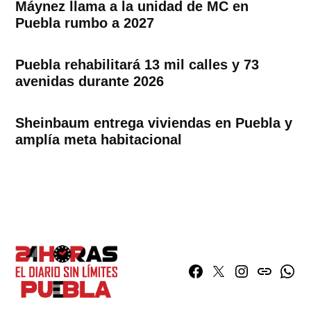
Máynez llama a la unidad de MC en
Puebla rumbo a 2027
Puebla rehabilitará 13 mil calles y 73
avenidas durante 2026
Sheinbaum entrega viviendas en Puebla y
amplía meta habitacional
Facebook
Twitter
Instagram
issuu
What