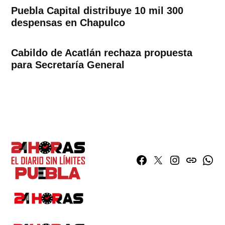
Puebla Capital distribuye 10 mil 300
despensas en Chapulco
Cabildo de Acatlán rechaza propuesta
para Secretaría General
Facebook
Twitter
Instagram
issuu
What