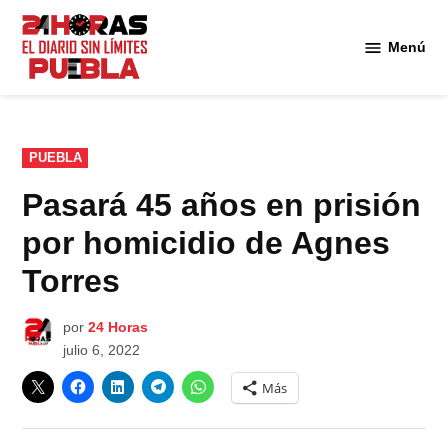
Saltar
al
Menú
Diario
contenido
24
Horas
Puebla
PUBLICADO
PUEBLA
EN
Pasará 45 años en prisión
por homicidio de Agnes
Torres
por
24 Horas
julio 6, 2022
Más