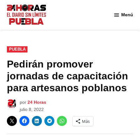
Saltar
al
Menú
Diario
contenido
24
Horas
Puebla
PUBLICADO
PUEBLA
EN
Pedirán promover
jornadas de capacitación
para artesanos poblanos
por
24 Horas
julio 8, 2022
Más