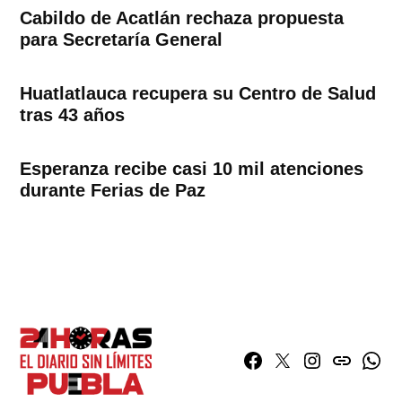
Cabildo de Acatlán rechaza propuesta
para Secretaría General
Huatlatlauca recupera su Centro de Salud
tras 43 años
Esperanza recibe casi 10 mil atenciones
durante Ferias de Paz
Facebook
Twitter
Instagram
issuu
What