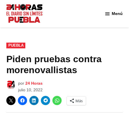
Saltar
al
Menú
Diario
contenido
24
Horas
Puebla
PUBLICADO
PUEBLA
EN
Piden pruebas contra
morenovallistas
por
24 Horas
julio 10, 2022
Más