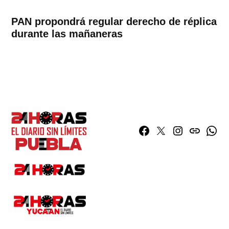
PAN propondrá regular derecho de réplica
durante las mañaneras
Facebook
Twitter
Instagram
issuu
What