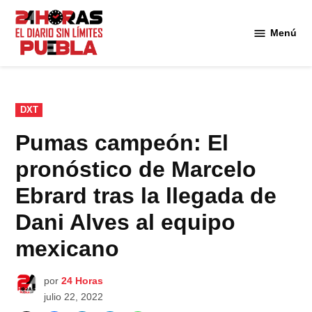
Saltar
al
Menú
Diario
contenido
24
Horas
Puebla
PUBLICADO
DXT
EN
Pumas campeón: El
pronóstico de Marcelo
Ebrard tras la llegada de
Dani Alves al equipo
mexicano
por
24 Horas
julio 22, 2022