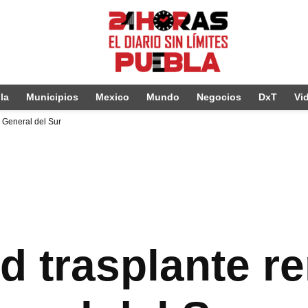
la
Municipios
Mexico
Mundo
Negocios
DxT
Vi
l General del Sur
d trasplante re