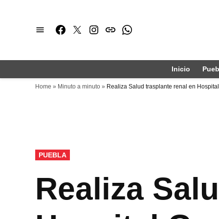
Saltar
al
Facebook
Twitter
Instagram
issuu
Whatsapp
contenido
Inicio
Pueb
Home
»
Minuto a minuto
»
Realiza Salud trasplante renal en Hospita
PUBLICADO
PUEBLA
EN
Realiza Salu