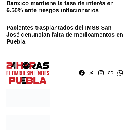
Banxico mantiene la tasa de interés en
6.50% ante riesgos inflacionarios
Pacientes trasplantados del IMSS San
José denuncian falta de medicamentos en
Puebla
Facebook
Twitter
Instagram
issuu
What