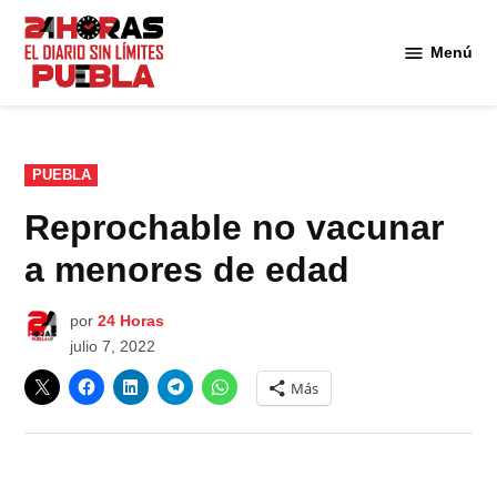
Saltar
al
Menú
Diario
contenido
24
Horas
Puebla
PUBLICADO
PUEBLA
EN
Reprochable no vacunar
a menores de edad
por
24 Horas
julio 7, 2022
Más