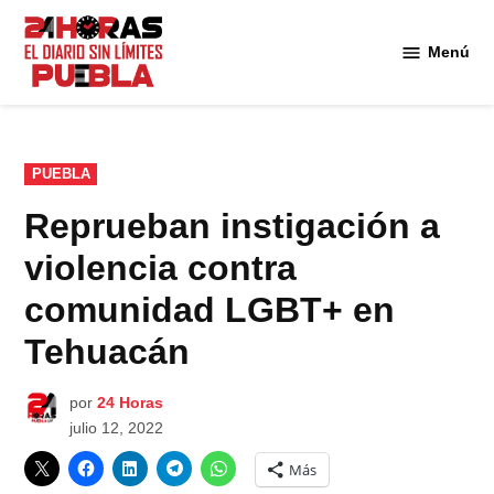
Saltar
al
Menú
Diario
contenido
24
Horas
Puebla
PUBLICADO
PUEBLA
EN
Reprueban instigación a
violencia contra
comunidad LGBT+ en
Tehuacán
por
24 Horas
julio 12, 2022
Más