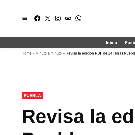
Saltar
al
Facebook
Twitter
Instagram
issuu
Whatsapp
contenido
Inicio
Pueb
Home
»
Minuto a minuto
»
Revisa la edición PDF de 24 Horas Puebl
PUBLICADO
PUEBLA
EN
Revisa la e