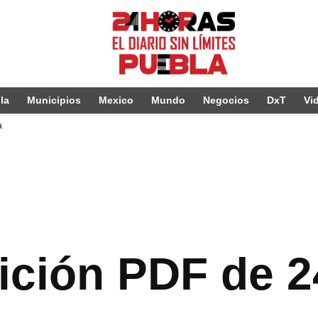
la
Municipios
Mexico
Mundo
Negocios
DxT
Vi
a
dición PDF de 