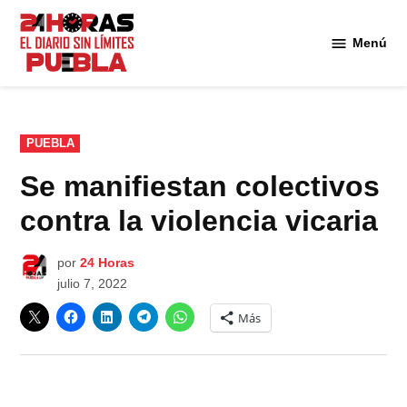
Saltar
al
Menú
Diario
contenido
24
Horas
Puebla
PUBLICADO
PUEBLA
EN
Se manifiestan colectivos
contra la violencia vicaria
por
24 Horas
julio 7, 2022
Más