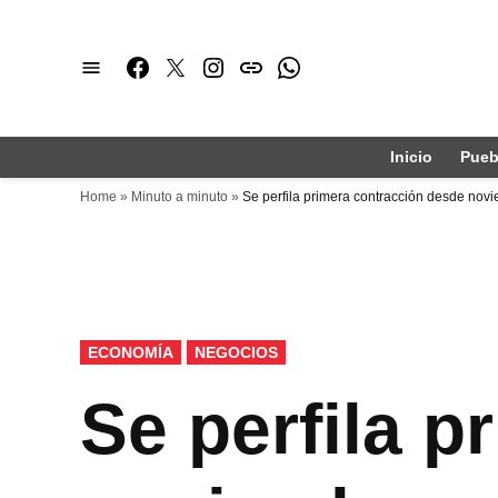
Saltar
al
Facebook
Twitter
Instagram
issuu
Whatsapp
contenido
Inicio
Pueb
Home
»
Minuto a minuto
»
Se perfila primera contracción desde nov
PUBLICADO
ECONOMÍA
NEGOCIOS
EN
Se perfila 