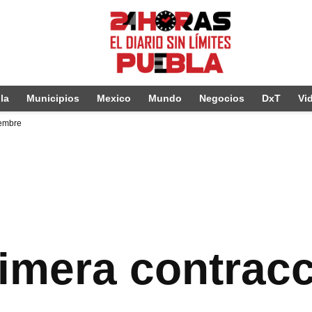
la
Municipios
Mexico
Mundo
Negocios
DxT
Vi
iembre
primera contrac