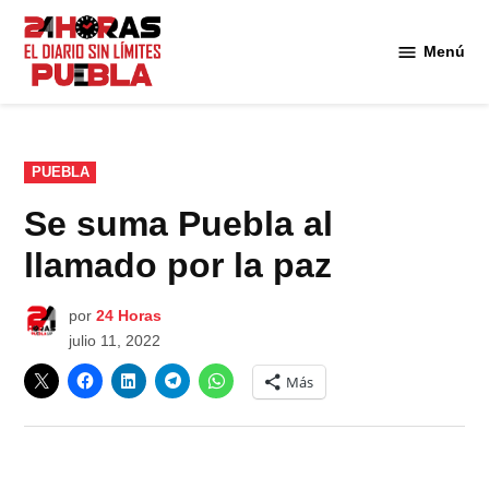
Saltar
al
Menú
Diario
contenido
24
Horas
Puebla
PUBLICADO
PUEBLA
EN
Se suma Puebla al
llamado por la paz
por
24 Horas
julio 11, 2022
Más