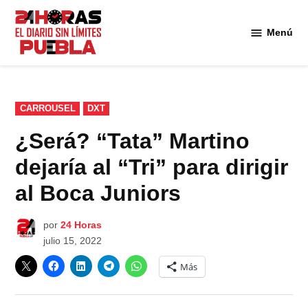
Saltar
al
Menú
Diario
contenido
24
Horas
Puebla
PUBLICADO
CARROUSEL
DXT
EN
¿Será? “Tata” Martino
dejaría al “Tri” para dirigir
al Boca Juniors
por
24 Horas
julio 15, 2022
Más