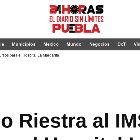
la
Municipios
Mexico
Mundo
Negocios
DxT
Vi
cursos para el Hospital La Margarita
io Riestra al I