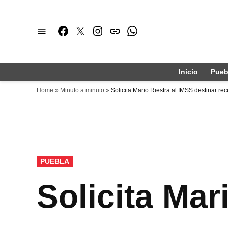
Saltar
al
Facebook
Twitter
Instagram
issuu
Whatsapp
contenido
Inicio
Pueb
Home
»
Minuto a minuto
»
Solicita Mario Riestra al IMSS destinar re
PUBLICADO
PUEBLA
EN
Solicita Mar