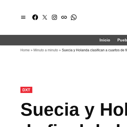
Saltar
al
Facebook
Twitter
Instagram
issuu
Whatsapp
contenido
Inicio
Pueb
Home
»
Minuto a minuto
»
Suecia y Holanda clasifican a cuartos de 
PUBLICADO
DXT
EN
Suecia y Hol