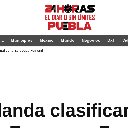
la
Municipios
Mexico
Mundo
Negocios
DxT
Vi
final de la Eurocopa Femenil
anda clasifica