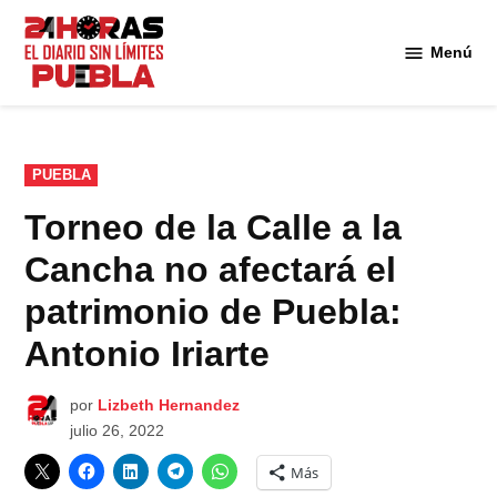
Saltar
al
Menú
Diario
contenido
24
Horas
Puebla
PUBLICADO
PUEBLA
EN
Torneo de la Calle a la
Cancha no afectará el
patrimonio de Puebla:
Antonio Iriarte
por
Lizbeth Hernandez
julio 26, 2022
Más