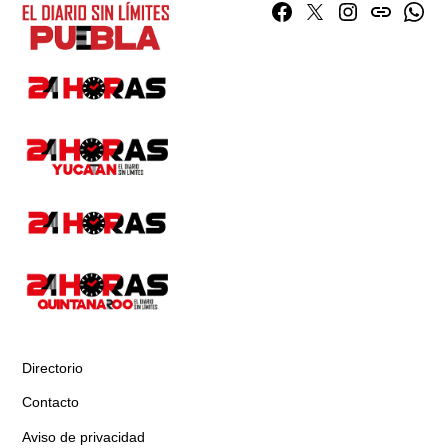
Facebook
Twitter
Instagram
issuu
What
Directorio
Contacto
Aviso de privacidad