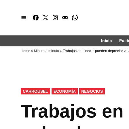
Saltar
al
Facebook
Twitter
Instagram
issuu
Whatsapp
contenido
Inicio
Pueb
Home
»
Minuto a minuto
»
Trabajos en Línea 1 pueden depreciar val
PUBLICADO
CARROUSEL
ECONOMÍA
NEGOCIOS
EN
Trabajos en