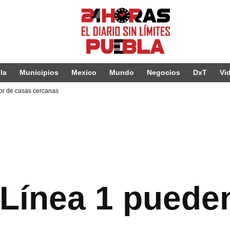
la
Municipios
Mexico
Mundo
Negocios
DxT
Vi
or de casas cercanas
 Línea 1 puede