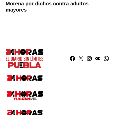
Morena por dichos contra adultos
mayores
Facebook
Twitter
Instagram
issuu
What