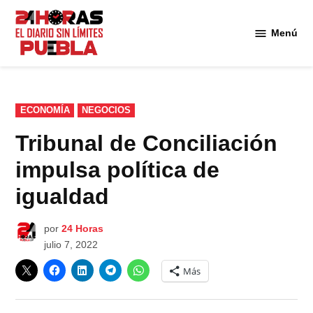
Saltar
al
Menú
Diario
contenido
24
Horas
Puebla
PUBLICADO
ECONOMÍA
NEGOCIOS
EN
Tribunal de Conciliación
impulsa política de
igualdad
por
24 Horas
julio 7, 2022
Más