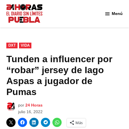
Saltar
al
Menú
Diario
contenido
24
Horas
Puebla
PUBLICADO
DXT
VIDA
EN
Tunden a influencer por
“robar” jersey de Iago
Aspas a jugador de
Pumas
por
24 Horas
julio 16, 2022
Más