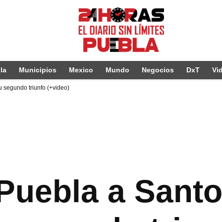
la
Municipios
Mexico
Mundo
Negocios
DxT
Vi
 segundo triunfo (+video)
Puebla a Santo