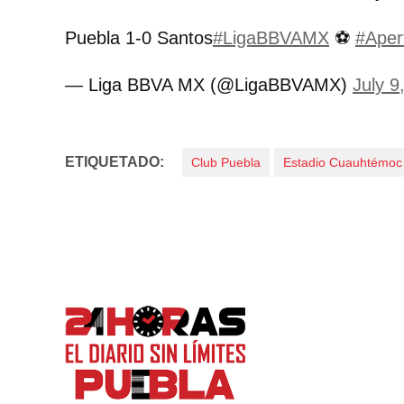
Puebla 1-0 Santos
#LigaBBVAMX
⚽
#Aper
— Liga BBVA MX (@LigaBBVAMX)
July 9
ETIQUETADO:
Club Puebla
Estadio Cuauhtémoc