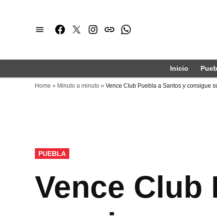
Saltar
al
Facebook
Twitter
Instagram
issuu
Whatsapp
contenido
Inicio
Pueb
Home
»
Minuto a minuto
»
Vence Club Puebla a Santos y consigue su
PUBLICADO
PUEBLA
EN
Vence Club 