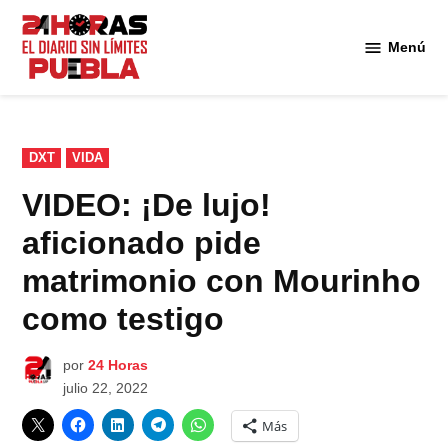
Saltar
al
Menú
Diario
contenido
24
Horas
Puebla
PUBLICADO
DXT
VIDA
EN
VIDEO: ¡De lujo!
aficionado pide
matrimonio con Mourinho
como testigo
por
24 Horas
julio 22, 2022
Más