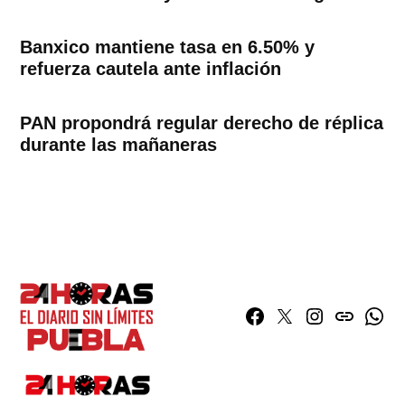
Banxico mantiene tasa en 6.50% y
refuerza cautela ante inflación
PAN propondrá regular derecho de réplica
durante las mañaneras
Facebook
Twitter
Instagram
issuu
What