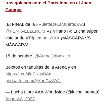
tras goleada ante el Barcelona en el Joan
Gamper
¡El FINAL de la
#RuletaDeLaMuerteAAA
!
@PENTAELZEROM
Vs Villano IV: Lucha súper
estelar de
#TriplemaniaXXX
¡MÁSCARA VS
MÁSCARA!
15 de octubre,
@ArenaCdMexico
Boletos en taquillas de la Arena y en
https://t.co/4lqEKasBAm
pic.twitter.com/9jYhnPwWVL
— Lucha Libre AAA Worldwide (@luchalibreaaa)
August 8, 2022