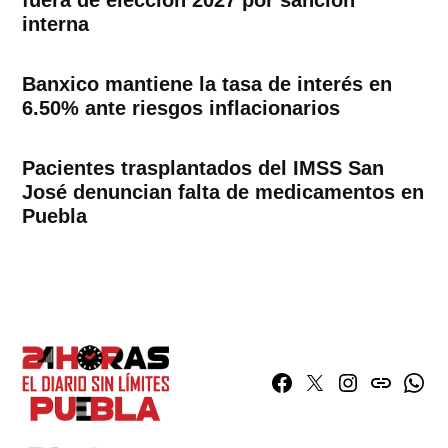
interna
Banxico mantiene la tasa de interés en
6.50% ante riesgos inflacionarios
Pacientes trasplantados del IMSS San
José denuncian falta de medicamentos en
Puebla
Facebook
Twitter
Instagram
issuu
What