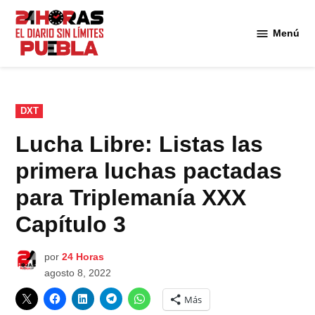
Saltar
al
Menú
Diario
contenido
24
Horas
Puebla
PUBLICADO
DXT
EN
Lucha Libre: Listas las
primera luchas pactadas
para Triplemanía XXX
Capítulo 3
por
24 Horas
agosto 8, 2022
Más