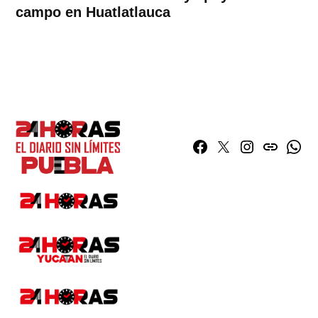
campo en Huatlatlauca
Facebook
Twitter
Instagram
issuu
What