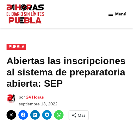
Saltar
al
Menú
Diario
contenido
24
Horas
Puebla
PUBLICADO
PUEBLA
EN
Abiertas las inscripciones
al sistema de preparatoria
abierta: SEP
por
24 Horas
septiembre 13, 2022
Más