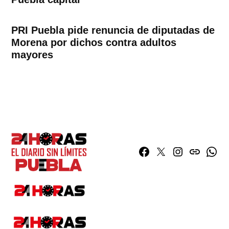
PRI Puebla pide renuncia de diputadas de
Morena por dichos contra adultos
mayores
Facebook
Twitter
Instagram
issuu
What