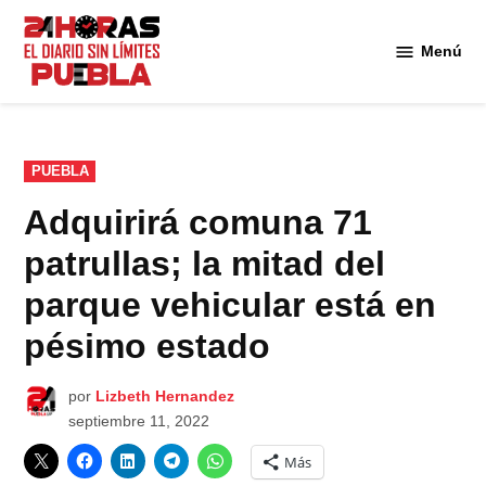
Saltar
al
Menú
Diario
contenido
24
Horas
Puebla
PUBLICADO
PUEBLA
EN
Adquirirá comuna 71
patrullas; la mitad del
parque vehicular está en
pésimo estado
por
Lizbeth Hernandez
septiembre 11, 2022
Más