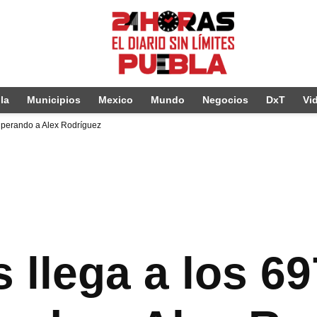
la
Municipios
Mexico
Mundo
Negocios
DxT
Vi
superando a Alex Rodríguez
s llega a los 