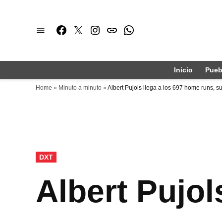
Saltar
al
Facebook
Twitter
Instagram
issuu
Whatsapp
contenido
Inicio
Pueb
Home
»
Minuto a minuto
»
Albert Pujols llega a los 697 home runs, 
PUBLICADO
DXT
EN
Albert Pujol