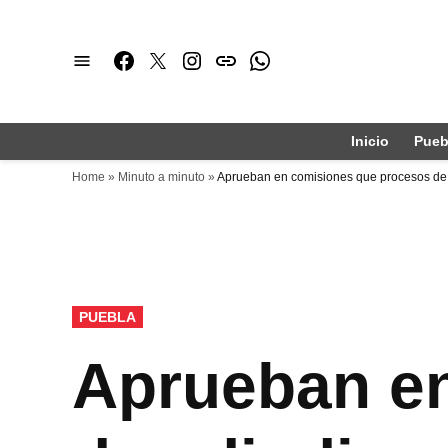
Saltar
al
Facebook
Twitter
Instagram
issuu
Whatsapp
contenido
Inicio
Pueb
Home
»
Minuto a minuto
»
Aprueban en comisiones que procesos de 
PUBLICADO
PUEBLA
EN
Aprueban e