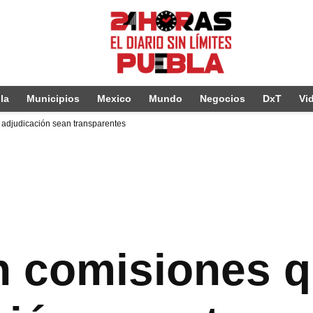
la
Municipios
Mexico
Mundo
Negocios
DxT
Vi
adjudicación sean transparentes
n comisiones q