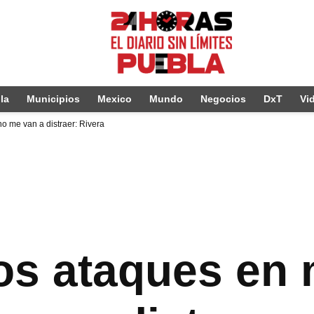
la
Municipios
Mexico
Mundo
Negocios
DxT
Vi
no me van a distraer: Rivera
os ataques en 