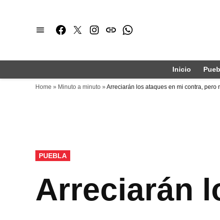
Saltar
al
Facebook
Twitter
Instagram
issuu
Whatsapp
contenido
Inicio
Pueb
Home
»
Minuto a minuto
»
Arreciarán los ataques en mi contra, pero 
PUBLICADO
PUEBLA
EN
Arreciarán l