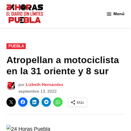
Saltar
al
Menú
Diario
contenido
24
Horas
Puebla
PUBLICADO
PUEBLA
EN
Atropellan a motociclista
en la 31 oriente y 8 sur
por
Lizbeth Hernandez
septiembre 13, 2022
Más