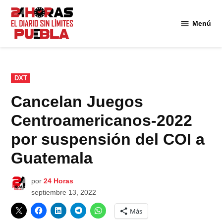
Saltar
al
Menú
Diario
contenido
24
Horas
Puebla
PUBLICADO
DXT
EN
Cancelan Juegos
Centroamericanos-2022
por suspensión del COI a
Guatemala
por
24 Horas
septiembre 13, 2022
Más