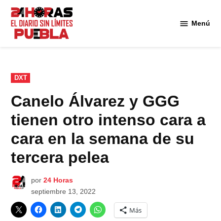
Saltar
al
Menú
Diario
contenido
24
Horas
Puebla
PUBLICADO
DXT
EN
Canelo Álvarez y GGG
tienen otro intenso cara a
cara en la semana de su
tercera pelea
por
24 Horas
septiembre 13, 2022
Más