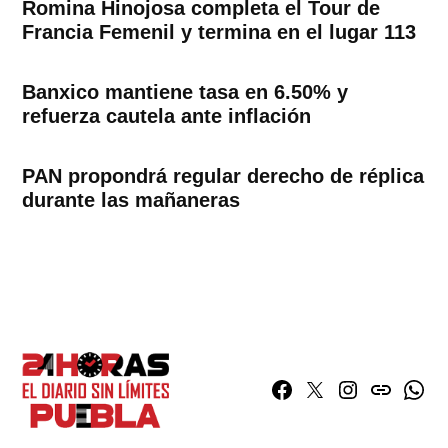
Romina Hinojosa completa el Tour de
Francia Femenil y termina en el lugar 113
Banxico mantiene tasa en 6.50% y
refuerza cautela ante inflación
PAN propondrá regular derecho de réplica
durante las mañaneras
Facebook
Twitter
Instagram
issuu
What