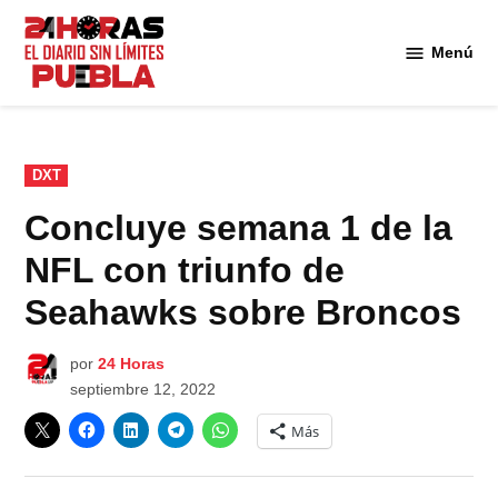
Saltar
al
Menú
Diario
contenido
24
Horas
Puebla
PUBLICADO
DXT
EN
Concluye semana 1 de la
NFL con triunfo de
Seahawks sobre Broncos
por
24 Horas
septiembre 12, 2022
Más