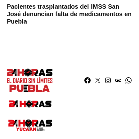
Pacientes trasplantados del IMSS San
José denuncian falta de medicamentos en
Puebla
Facebook
Twitter
Instagram
issuu
What