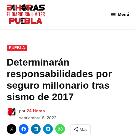
Saltar
al
Menú
Diario
contenido
24
Horas
Puebla
PUBLICADO
PUEBLA
EN
Determinarán
responsabilidades por
seguro millonario tras
sismo de 2017
por
24 Horas
septiembre 6, 2022
Más